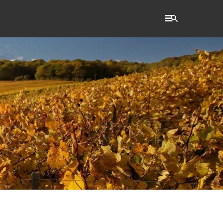
RECHERCHE
Accueil
L'établissement
WSET®
International
Actualités
Taxe d'apprentissage