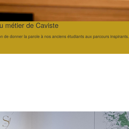
 métier de Caviste
 de donner la parole à nos anciens étudiants aux parcours inspirants.