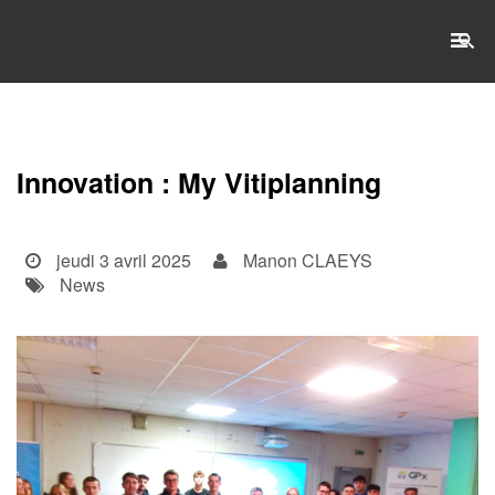
RECHERCHE
Innovation : My Vitiplanning
Accueil
L'établissement
jeudi 3 avril 2025
Manon CLAEYS
News
WSET®
International
Actualités
Taxe d'apprentissage