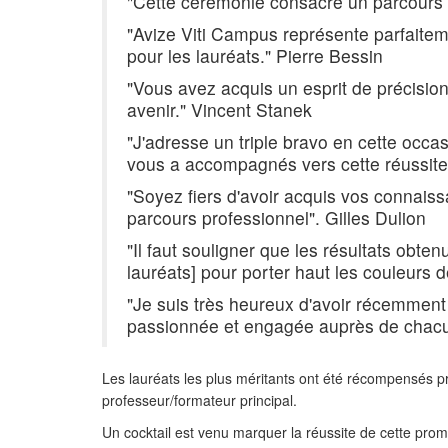
"Cette cérémonie consacre un parcours 
"Avize Viti Campus représente parfaitement
pour les lauréats." Pierre Bessin
"Vous avez acquis un esprit de précision 
avenir." Vincent Stanek
"J'adresse un triple bravo en cette occa
vous a accompagnés vers cette réussite 
"Soyez fiers d'avoir acquis vos connais
parcours professionnel". Gilles Dulion
"Il faut souligner que les résultats o
lauréats] pour porter haut les couleurs d
"Je suis très heureux d'avoir récemment
passionnée et engagée auprès de chacu
Les lauréats les plus méritants ont été récompensés p
professeur/formateur principal.
Un cocktail est venu marquer la réussite de cette pr