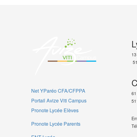
L
13
51
C
Net YParéo CFA/CFPPA
61
Portail Avize Viti Campus
51
Pronote Lycée Elèves
Em
Pronote Lycée Parents
Té