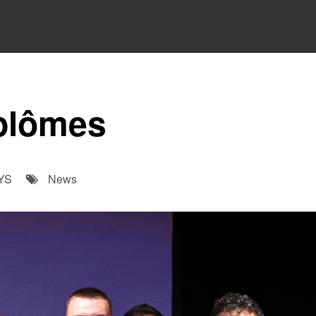
plômes
YS
News