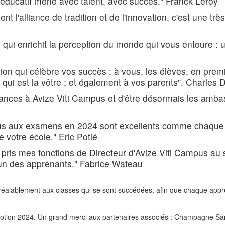
éducatif mené avec talent, avec succès." Franck Leroy
 l'alliance de tradition et de l'innovation, c'est une très
qui enrichit la perception du monde qui vous entoure : un
sion qui célèbre vos succès : à vous, les élèves, en prem
qui est la vôtre ; et également à vos parents". Charles
sances à Avize Viti Campus et d'être désormais les amba
btenus aux examens en 2024 sont excellents comme chaqu
e votre école." Eric Potié
 pris mes fonctions de Directeur d'Avize Viti Campus a
n des apprenants." Fabrice Wateau
réalablement aux classes qui se sont succédées, afin que chaque appr
omotion 2024. Un grand merci aux partenaires associés : Champagne San