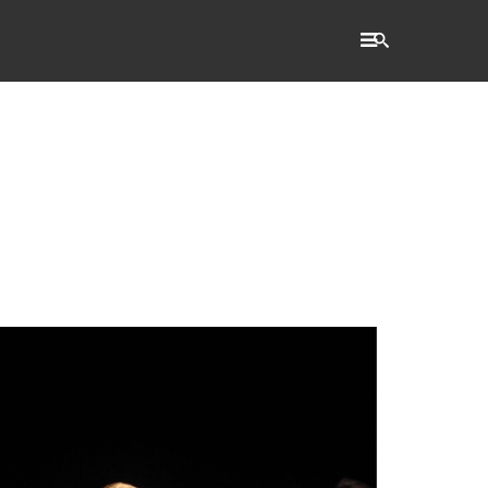
RECHERCHE
Accueil
L'établissement
WSET®
International
Actualités
Taxe d'apprentissage