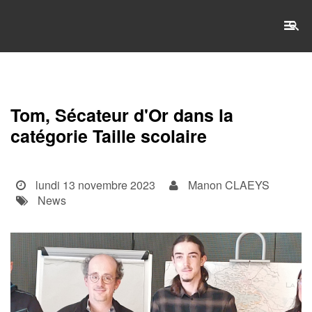
RECHERCHE
Tom, Sécateur d'Or dans la
Accueil
catégorie Taille scolaire
L'établissement
lundi 13 novembre 2023
Manon CLAEYS
WSET®
News
International
Actualités
Taxe d'apprentissage