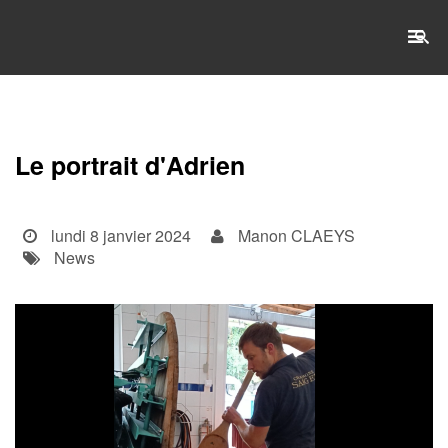
RECHERCHE
Le portrait d'Adrien
Accueil
L'établissement
lundi 8 janvier 2024
Manon CLAEYS
News
WSET®
International
Actualités
Taxe d'apprentissage