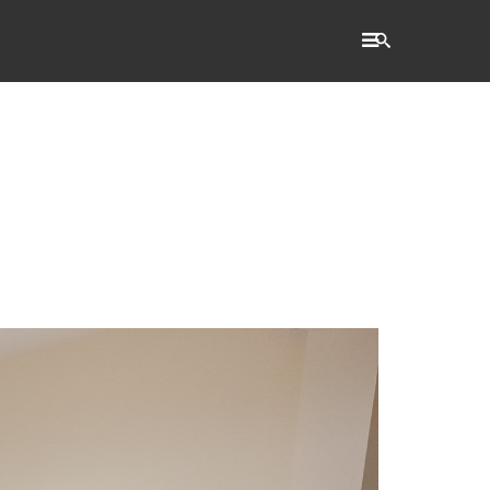
RECHERCHE
Accueil
L'établissement
WSET®
International
Actualités
Taxe d'apprentissage