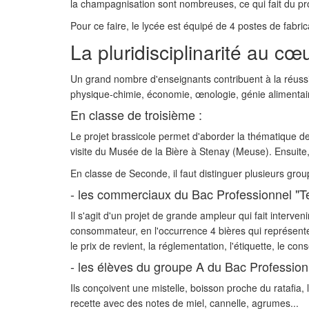
la champagnisation sont nombreuses, ce qui fait du pro
Pour ce faire, le lycée est équipé de 4 postes de fabr
La pluridisciplinarité au cœ
Un grand nombre d'enseignants contribuent à la réussi
physique-chimie, économie, œnologie, génie alimentair
En classe de troisième :
Le projet brassicole permet d'aborder la thématique de 
visite du Musée de la Bière à Stenay (Meuse). Ensuite,
En classe de Seconde, il faut distinguer plusieurs grou
- les commerciaux du Bac Professionnel "Te
Il s'agit d'un projet de grande ampleur qui fait interv
consommateur, en l'occurrence 4 bières qui représenten
le prix de revient, la réglementation, l'étiquette, le cons
- les élèves du groupe A du Bac Professionne
Ils conçoivent une mistelle, boisson proche du ratafi
recette avec des notes de miel, cannelle, agrumes...