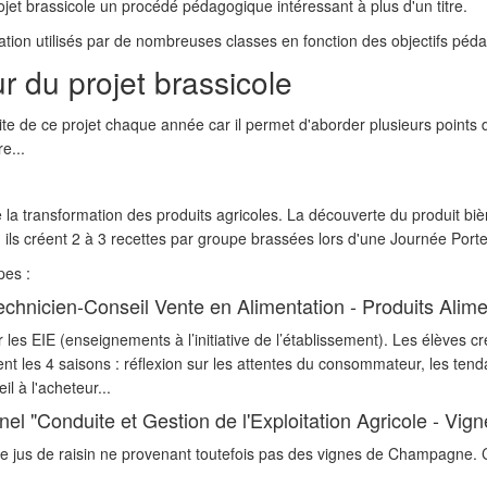
jet brassicole un procédé pédagogique intéressant à plus d'un titre.
ication utilisés par de nombreuses classes en fonction des objectifs pé
ur du projet brassicole
te de ce projet chaque année car il permet d'aborder plusieurs points
e...
la transformation des produits agricoles. La découverte du produit bière
 ils créent 2 à 3 recettes par groupe brassées lors d'une Journée Port
pes :
chnicien-Conseil Vente en Alimentation - Produits Alimen
enir les EIE (enseignements à l’initiative de l’établissement). Les élève
t les 4 saisons : réflexion sur les attentes du consommateur, les tend
eil à l'acheteur...
l "Conduite et Gestion de l'Exploitation Agricole - Vigne
a, le jus de raisin ne provenant toutefois pas des vignes de Champagne