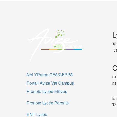
L
13
51
C
Net YParéo CFA/CFPPA
61
Portail Avize Viti Campus
51
Pronote Lycée Elèves
Em
Pronote Lycée Parents
Té
ENT Lycée