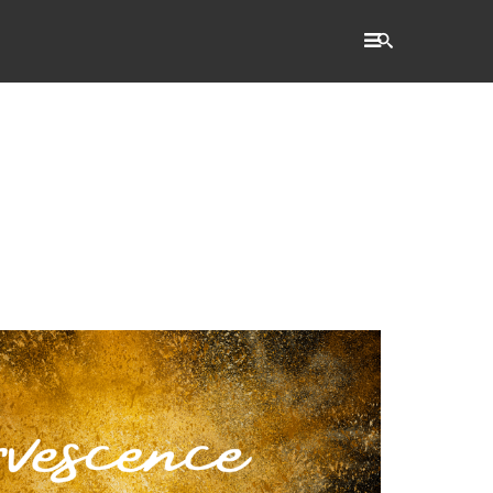
RECHERCHE
Accueil
L'établissement
WSET®
International
Actualités
Taxe d'apprentissage