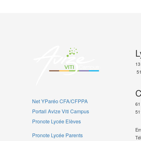
L
13
51
C
Net YParéo CFA/CFPPA
61
Portail Avize Viti Campus
51
Pronote Lycée Elèves
Em
Pronote Lycée Parents
Té