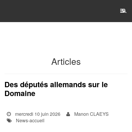
RECHERCHE
Accueil
Articles
L'établissement
WSET®
Des députés allemands sur le
Domaine
International
Actualités
mercredi 10 juin 2026
Manon CLAEYS
Taxe d'apprentissage
News-accueil