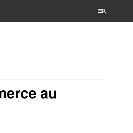
RECHERCHE
Accueil
L'établissement
WSET®
merce au
International
Actualités
Taxe d'apprentissage