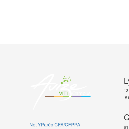
L
13
51
C
Net YParéo CFA/CFPPA
61