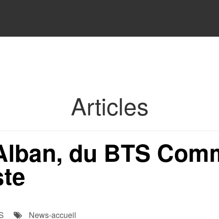
Articles
'Alban, du BTS Com
ste
S
News-accueil