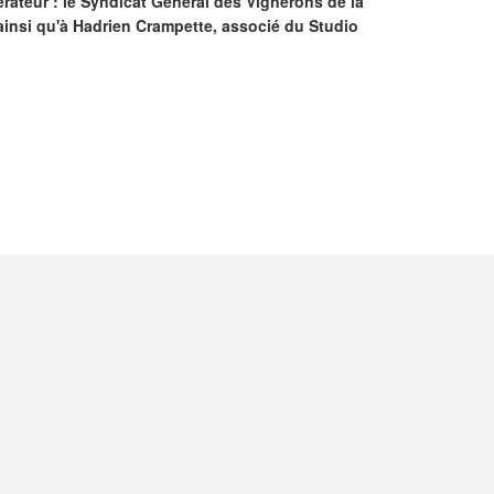
ateur : le Syndicat Général des Vignerons de la
 ainsi qu'à Hadrien Crampette, associé du Studio
SUIVANT