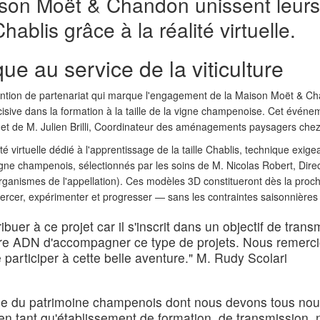
ison Moët & Chandon unissent leurs 
hablis grâce à la réalité virtuelle.
e au service de la viticulture
vention de partenariat qui marque l'engagement de la Maison Moët & C
isive dans la formation à la taille de la vigne champenoise. Cet événe
 et de M. Julien Brilli, Coordinateur des aménagements paysagers ch
 virtuelle dédié à l'apprentissage de la taille Chablis, technique exigea
gne champenois, sélectionnés par les soins de M. Nicolas Robert, Direc
 organismes de l'appellation). Ces modèles 3D constitueront dès la pro
rcer, expérimenter et progresser — sans les contraintes saisonnières ni
uer à ce projet car il s'inscrit dans un objectif de transmi
otre ADN d'accompagner ce type de projets. Nous remercio
 participer à cette belle aventure." M. Rudy Scolari
e du patrimoine champenois dont nous devons tous nous 
n tant qu'établissement de formation, de transmission, 