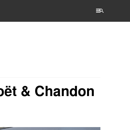
RECHERCHE
Accueil
L'établissement
WSET®
 Moët & Chandon
International
Actualités
Taxe d'apprentissage