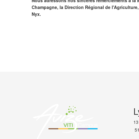
Nous adressons nos sincères remerciements à la M
Champagne, la Direction Régional de l'Agriculture,
Nyx.
PRÉCÉDENT
L
13
51