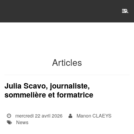
RECHERCHE
Accueil
Articles
L'établissement
WSET®
Julia Scavo, journaliste,
sommelière et formatrice
International
Actualités
mercredi 22 avril 2026
Manon CLAEYS
Taxe d'apprentissage
News