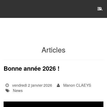
RECHERCHE
Accueil
Articles
L'établissement
WSET®
Bonne année 2026 !
International
vendredi 2 janvier 2026
Manon CLAEYS
Actualités
News
Taxe d'apprentissage