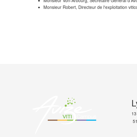
Monsieur Von-Arbourg, Secrétaire Général d'Av
Monsieur Robert, Directeur de l'exploitation viti
PRÉCÉDENT
L
13
51