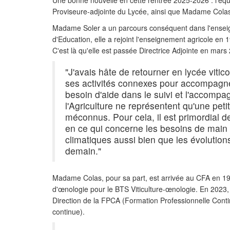
Une bonne nouvelle en cette rentrée 2025-2026 : l'équ
Proviseure-adjointe du Lycée, ainsi que Madame Colas
Madame Soler a un parcours conséquent dans l'enseig
d'Education, elle a rejoint l'enseignement agricole e
C'est là qu'elle est passée Directrice Adjointe en mars 
"J'avais hâte de retourner en lycée viticol
ses activités connexes pour accompagner
besoin d'aide dans le suivi et l'accompa
l'Agriculture ne représentent qu'une pet
méconnus. Pour cela, il est primordial de
en ce qui concerne les besoins de main
climatiques aussi bien que les évolutio
demain."
Madame Colas, pour sa part, est arrivée au CFA en 19
d'œnologie pour le BTS Viticulture-œnologie. En 2023,
Direction de la FPCA (Formation Professionnelle Contin
continue).