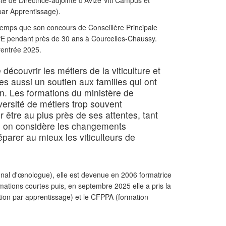
e de Directrice-adjointe d'Avize Viti Campus et
par Apprentissage)
.
emps que son concours de Conseillère Principale
 CPE pendant près de 30 ans à Courcelles-Chaussy.
 rentrée 2025.
 découvrir les métiers de la viticulture et
s aussi un soutien aux familles qui ont
on. Les formations du ministère de
versité de métiers trop souvent
r être au plus près de ses attentes, tant
Si on considère les changements
parer au mieux les viticulteurs de
nal d'œnologue), elle est devenue en 2006 formatrice
ations courtes puis, en septembre 2025 elle a pris la
ation par apprentissage) et le CFPPA (formation