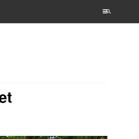
RECHERCHE
Accueil
L'établissement
WSET®
et
International
Actualités
Taxe d'apprentissage