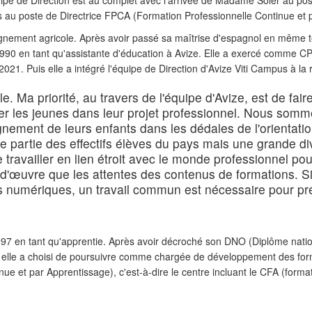
ipe de Direction est au complet avec l'arrivée de Madame Soler au post
 au poste de Directrice FPCA (
Formation Professionnelle Continue et 
nement agricole. Après avoir passé sa maîtrise d'espagnol en même t
n 1990 en tant qu'assistante d'éducation à Avize. Elle a exercé comme
2021. Puis elle a intégré l'équipe de Direction d'Avize Viti Campus à la
e. Ma priorité, au travers de l'équipe d'Avize, est de faire
 les jeunes dans leur projet professionnel. Nous somme
gnement de leurs enfants dans les dédales de l'orientati
ite partie des effectifs élèves du pays mais une grande di
 travailler en lien étroit avec le monde professionnel pou
 d'œuvre que les attentes des contenus de formations. 
ns numériques, un travail commun est nécessaire pour pré
97 en tant qu'apprentie. Après avoir décroché son DNO (Diplôme natio
 elle a choisi de poursuivre comme chargée de développement des form
ue et par Apprentissage), c'est-à-dire le centre incluant le CFA (form