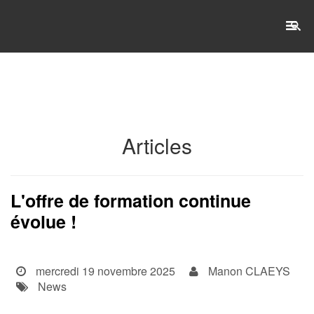
RECHERCHE
Accueil
Articles
L'établissement
WSET®
L'offre de formation continue
évolue !
International
Actualités
mercredi 19 novembre 2025
Manon CLAEYS
Taxe d'apprentissage
News