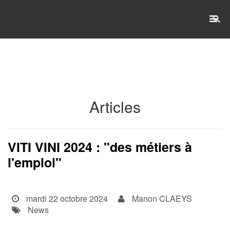
RECHERCHE
Accueil
Articles
L'établissement
WSET®
VITI VINI 2024 : "des métiers à
l'emploi"
International
Actualités
mardi 22 octobre 2024
Manon CLAEYS
Taxe d'apprentissage
News