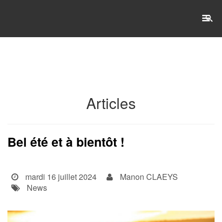
RECHERCHE
Accueil
Articles
L'établissement
WSET®
Bel été et à bientôt !
International
mardi 16 juillet 2024
Manon CLAEYS
Actualités
News
Taxe d'apprentissage