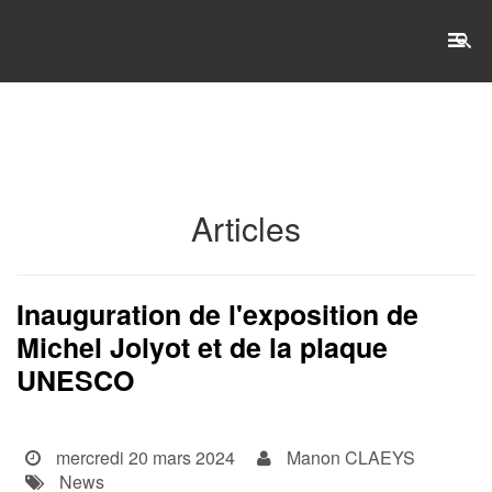
RECHERCHE
Accueil
Articles
L'établissement
WSET®
Inauguration de l'exposition de
Michel Jolyot et de la plaque
International
UNESCO
Actualités
Taxe d'apprentissage
mercredi 20 mars 2024
Manon CLAEYS
News