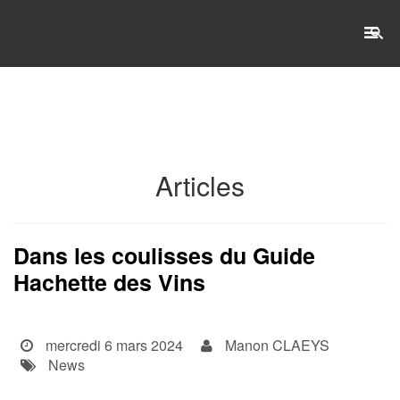
RECHERCHE
Accueil
Articles
L'établissement
WSET®
Dans les coulisses du Guide
Hachette des Vins
International
Actualités
mercredi 6 mars 2024
Manon CLAEYS
Taxe d'apprentissage
News