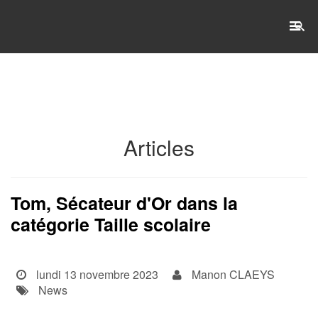
RECHERCHE
Accueil
Articles
L'établissement
WSET®
Tom, Sécateur d'Or dans la
catégorie Taille scolaire
International
Actualités
lundi 13 novembre 2023
Manon CLAEYS
Taxe d'apprentissage
News