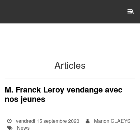
RECHERCHE
Accueil
Articles
L'établissement
WSET®
M. Franck Leroy vendange avec
nos jeunes
International
Actualités
vendredi 15 septembre 2023
Manon CLAEYS
Taxe d'apprentissage
News