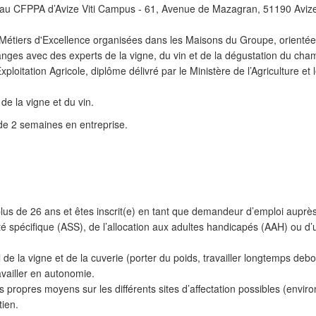
e au CFPPA d’Avize Viti Campus - 61, Avenue de Mazagran, 51190 Avize
s Métiers d'Excellence organisées dans les Maisons du Groupe, orientée
ges avec des experts de la vigne, du vin et de la dégustation du ch
oitation Agricole, diplôme délivré par le Ministère de l’Agriculture et l
de la vigne et du vin.
 de 2 semaines en entreprise.
us de 26 ans et êtes inscrit(e) en tant que demandeur d’emploi auprès
rité spécifique (ASS), de l’allocation aux adultes handicapés (AAH) ou d’
 de la vigne et de la cuverie (porter du poids, travailler longtemps deb
vailler en autonomie.
 propres moyens sur les différents sites d’affectation possibles (enviro
tien.