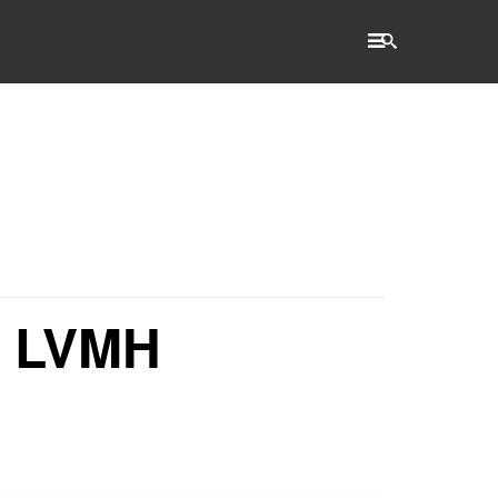
RECHERCHE
Accueil
L'établissement
WSET®
 - LVMH
International
Actualités
Taxe d'apprentissage