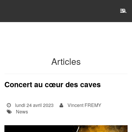
RECHERCHE
Accueil
Articles
L'établissement
WSET®
Concert au cœur des caves
International
lundi 24 avril 2023
Vincent FREMY
Actualités
News
Taxe d'apprentissage