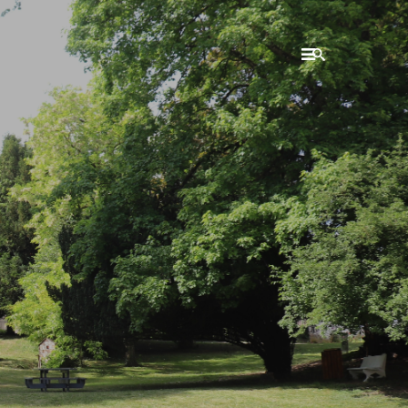
RECHERCHE
Accueil
L'établissement
WSET®
International
Actualités
Taxe d'apprentissage